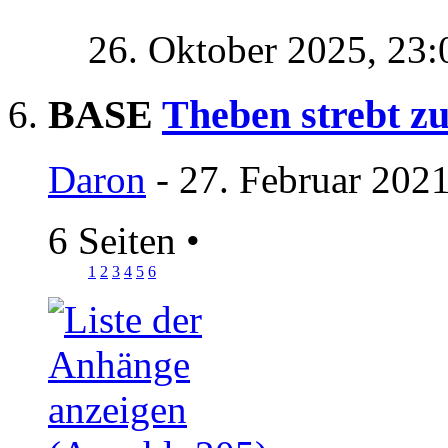
26. Oktober 2025,
23:
BASE
Theben strebt z
Daron
- 27. Februar 202
6 Seiten
•
1
2
3
4
5
6