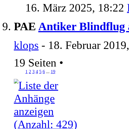
16. März 2025,
18:22
PAE
Antiker Blindflug
klops
- 18. Februar 2019
19 Seiten
•
1
2
3
4
5
6
...
19