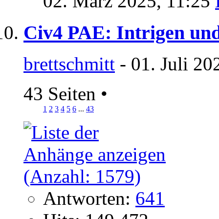
02. März 2025,
11:25
Civ4 PAE: Intrigen un
brettschmitt
- 01. Juli 20
43 Seiten
•
1
2
3
4
5
6
...
43
Antworten:
641