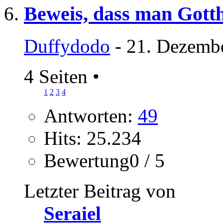
Beweis, dass man Gott
Duffydodo
- 21. Dezemb
4 Seiten
•
1
2
3
4
Antworten:
49
Hits: 25.234
Bewertung0 / 5
Letzter Beitrag von
Seraiel