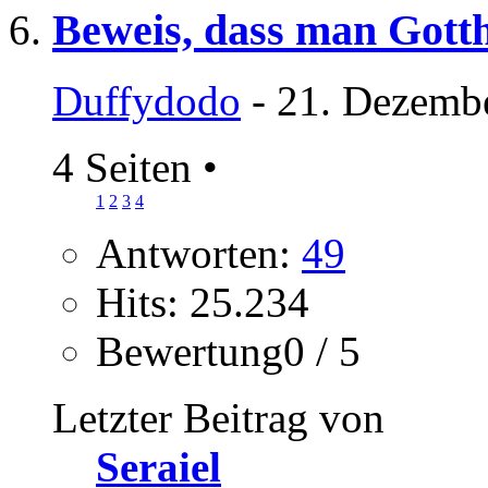
Beweis, dass man Gott
Duffydodo
- 21. Dezemb
4 Seiten
•
1
2
3
4
Antworten:
49
Hits: 25.234
Bewertung0 / 5
Letzter Beitrag von
Seraiel