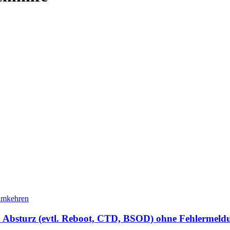
g: Absturz (evtl. Reboot, CTD, BSOD) ohne Fehlermeld