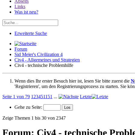
Abseits
Links
Was ist neu?
Erweiterte Suche
Forum
Sid Meier's Civilization 4
Civ4 - Allgemeines und Strategien
Civ4 - technische Problemhilfe
Wenn dies Ihr erster Besuch hier ist, lesen Sie bitte zuerst die
N
'Registrieren', um den Registrierungsprozess zu starten. Sie kö
Seite 1 von 79
1
2
3
4
5
11
51
...
Letzte
Gehe zu Seite:
Zeige Themen 1 bis 30 von 2347
Forum:
Civ4 - technische Probl