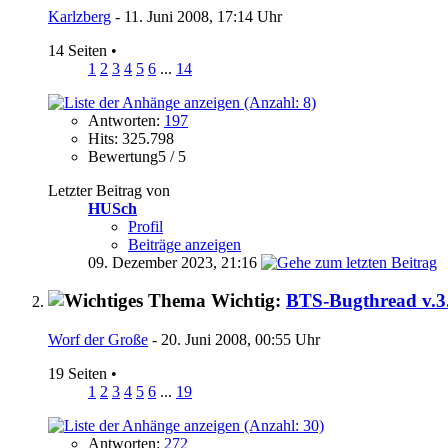
Karlzberg
- 11. Juni 2008, 17:14 Uhr
14 Seiten
•
1
2
3
4
5
6
...
14
Antworten:
197
Hits: 325.798
Bewertung5 / 5
Letzter Beitrag von
HUSch
Profil
Beiträge anzeigen
09. Dezember 2023,
21:16
Wichtig:
BTS-Bugthread v.3.
Worf der Große
- 20. Juni 2008, 00:55 Uhr
19 Seiten
•
1
2
3
4
5
6
...
19
Antworten:
272