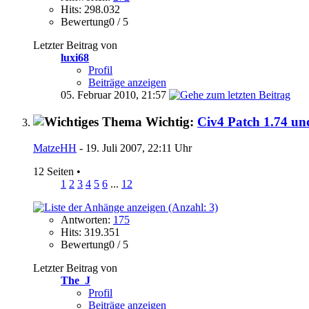
Hits: 298.032
Bewertung0 / 5
Letzter Beitrag von
luxi68
Profil
Beiträge anzeigen
05. Februar 2010,
21:57
Wichtig:
Civ4 Patch 1.74 un
MatzeHH
- 19. Juli 2007, 22:11 Uhr
12 Seiten
•
1
2
3
4
5
6
...
12
Antworten:
175
Hits: 319.351
Bewertung0 / 5
Letzter Beitrag von
The_J
Profil
Beiträge anzeigen