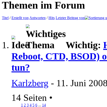
Themen im Forum
Titel
/
Erstellt von
Antworten
/
Hits
Letzter Beitrag von
Wichtig:
Reboot, CTD, BSOD) o
tun?
Karlzberg
- 11. Juni 200
14 Seiten
•
1
2
3
4
5
6
...
14