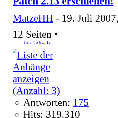
Patch 2.13 erschienen!
MatzeHH
- 19. Juli 2007
12 Seiten
•
1
2
3
4
5
6
...
12
Antworten:
175
Hits: 319.310