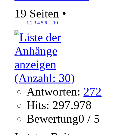
19 Seiten
•
1
2
3
4
5
6
...
19
Antworten:
272
Hits: 297.978
Bewertung0 / 5