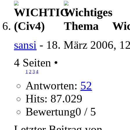
Wic
sansi
- 18. März 2006, 1
4 Seiten
•
1
2
3
4
Antworten:
52
Hits: 87.029
Bewertung0 / 5
Letzter Beitrag von