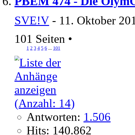
PBEM 474 - Die OlymC
SVE!V
- 11. Oktober 20
101 Seiten
•
1
2
3
4
5
6
...
101
Antworten:
1.506
Hits: 140.862