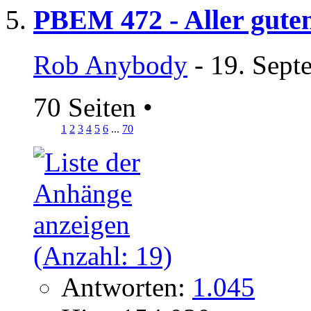
PBEM 472 - Aller guten
Rob Anybody
- 19. Sept
70 Seiten
•
1
2
3
4
5
6
...
70
Antworten:
1.045