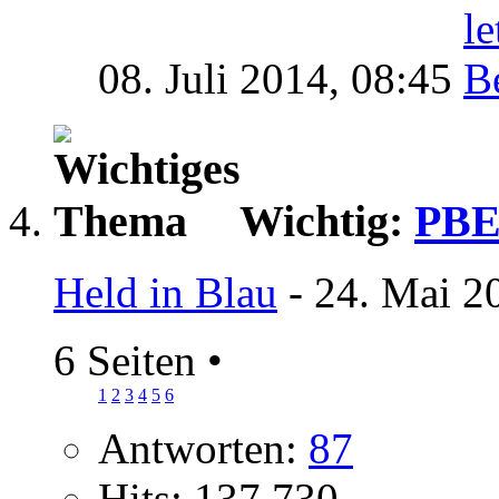
08. Juli 2014,
08:45
Wichtig:
PBE
Held in Blau
- 24. Mai 2
6 Seiten
•
1
2
3
4
5
6
Antworten:
87
Hits: 137.730