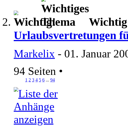
Wichti
Urlaubsvertretungen f
Markelix
- 01. Januar 20
94 Seiten
•
1
2
3
4
5
6
...
94