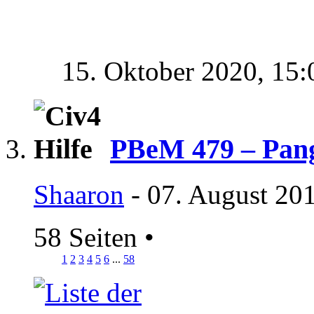
15. Oktober 2020,
15:
PBeM 479 – Pan
Shaaron
- 07. August 20
58 Seiten
•
1
2
3
4
5
6
...
58