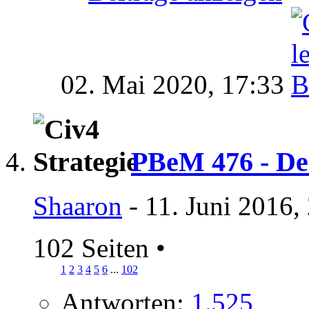
02. Mai 2020,
17:33
PBeM 476 - De
Shaaron
- 11. Juni 2016,
102 Seiten
•
1
2
3
4
5
6
...
102
Antworten:
1.525