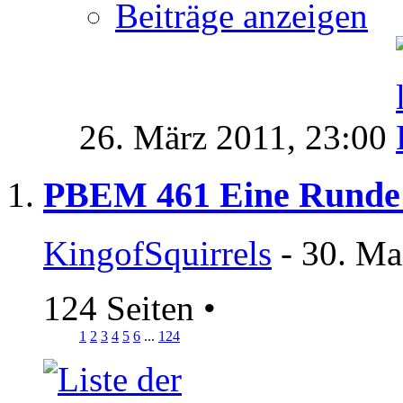
Beiträge anzeigen
26. März 2011,
23:00
PBEM 461 Eine Runde
KingofSquirrels
- 30. Ma
124 Seiten
•
1
2
3
4
5
6
...
124