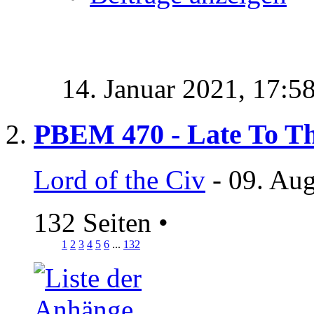
14. Januar 2021,
17:5
PBEM 470 - Late To Th
Lord of the Civ
- 09. Aug
132 Seiten
•
1
2
3
4
5
6
...
132