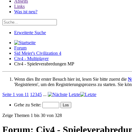
Abseits
Links
Was ist neu?
Erweiterte Suche
Forum
Sid Meier's Civilization 4
Civ4 - Multiplayer
Civ4 - Spieleverabredungen MP
Wenn dies Ihr erster Besuch hier ist, lesen Sie bitte zuerst die
N
'Registrieren', um den Registrierungsprozess zu starten. Sie kö
Seite 1 von 11
1
2
3
4
5
...
Letzte
Gehe zu Seite:
Zeige Themen 1 bis 30 von 328
Forum:
Civ4 - Spieleverabred