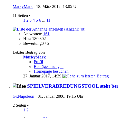
MarkyMark
- 18. März 2012, 13:05 Uhr
11 Seiten
•
1
2
3
4
5
6
...
11
Antworten:
161
Hits: 180.302
Bewertung0 / 5
Letzter Beitrag von
MarkyMark
Profil
Beiträge anzeigen
Homepage besuchen
27. Januar 2017,
14:39
SPIELVERABREDUNGSTOOL steht bereit!
GxNapoleon
- 01. Januar 2006, 19:15 Uhr
2 Seiten
•
1
2