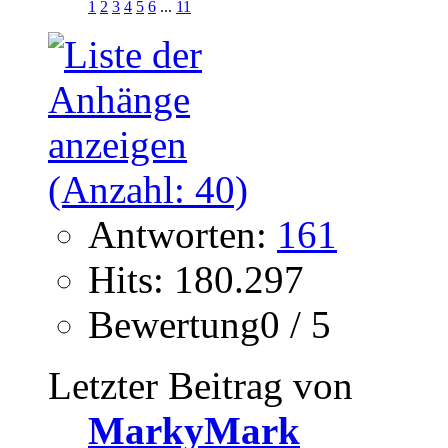
1
2
3
4
5
6
...
11
Antworten:
161
Hits: 180.297
Bewertung0 / 5
Letzter Beitrag von
MarkyMark