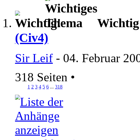
Wichti
(Civ4)
Sir Leif
- 04. Februar 20
318 Seiten
•
1
2
3
4
5
6
...
318