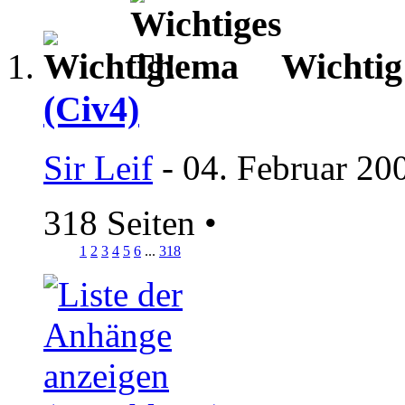
Wichti
(Civ4)
Sir Leif
- 04. Februar 20
318 Seiten
•
1
2
3
4
5
6
...
318