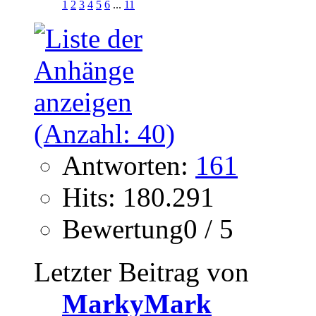
1
2
3
4
5
6
...
11
Antworten:
161
Hits: 180.291
Bewertung0 / 5
Letzter Beitrag von
MarkyMark