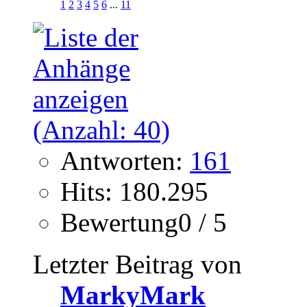
1
2
3
4
5
6
...
11
Antworten:
161
Hits: 180.295
Bewertung0 / 5
Letzter Beitrag von
MarkyMark