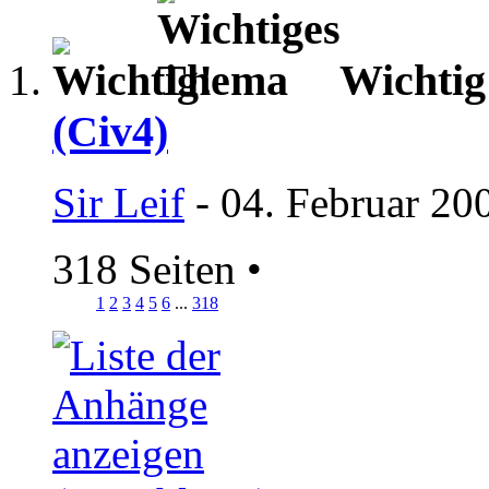
Wichti
(Civ4)
Sir Leif
- 04. Februar 20
318 Seiten
•
1
2
3
4
5
6
...
318