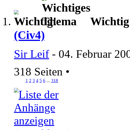
Wichti
(Civ4)
Sir Leif
- 04. Februar 20
318 Seiten
•
1
2
3
4
5
6
...
318