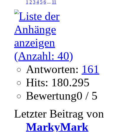
1
2
3
4
5
6
...
11
Antworten:
161
Hits: 180.295
Bewertung0 / 5
Letzter Beitrag von
MarkyMark