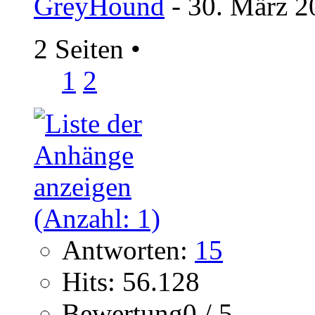
GreyHound
- 30. März 2
2 Seiten
•
1
2
Antworten:
15
Hits: 56.128
Bewertung0 / 5