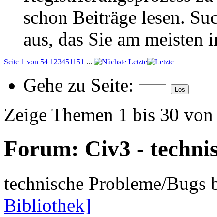
schon Beiträge lesen. Su
aus, das Sie am meisten in
Seite 1 von 54
1
2
3
4
5
11
51
...
Letzte
Gehe zu Seite:
Zeige Themen 1 bis 30 von
Forum:
Civ3 - techni
technische Probleme/Bugs 
Bibliothek]