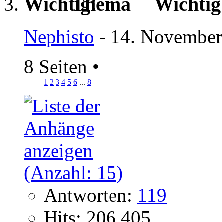
Wichti
Nephisto
- 14. November
8 Seiten
•
1
2
3
4
5
6
...
8
Antworten:
119
Hits: 206.405