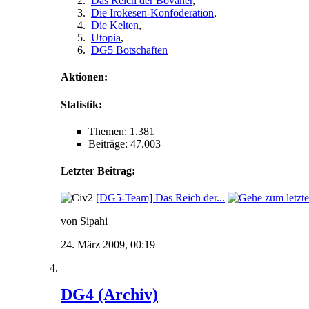
Das Reich der Bovaner
,
Die Irokesen-Konföderation
,
Die Kelten
,
Utopia
,
DG5 Botschaften
Aktionen:
Statistik:
Themen: 1.381
Beiträge: 47.003
Letzter Beitrag:
[DG5-Team] Das Reich der...
von Sipahi
24. März 2009,
00:19
DG4 (Archiv)