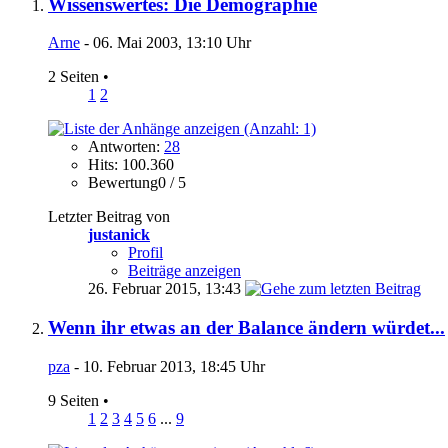
Wissenswertes: Die Demographie
Arne
- 06. Mai 2003, 13:10 Uhr
2 Seiten
•
1
2
Antworten:
28
Hits: 100.360
Bewertung0 / 5
Letzter Beitrag von
justanick
Profil
Beiträge anzeigen
26. Februar 2015,
13:43
Wenn ihr etwas an der Balance ändern würdet...
pza
- 10. Februar 2013, 18:45 Uhr
9 Seiten
•
1
2
3
4
5
6
...
9