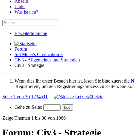
Abseits
Links
Was ist neu?
Erweiterte Suche
Forum
Sid Meier's Civilization 3
Civ3 - Allgemeines und Strategien
Civ3 - Strategie
Wenn dies Ihr erster Besuch hier ist, lesen Sie bitte zuerst die
N
'Registrieren', um den Registrierungsprozess zu starten. Sie kö
Seite 1 von 36
1
2
3
4
5
11
...
Letzte
Gehe zu Seite:
Zeige Themen 1 bis 30 von 1066
Forum:
Civ3 - Strategie