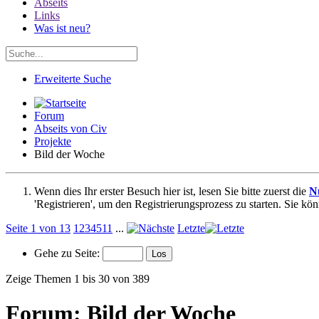
Abseits
Links
Was ist neu?
Erweiterte Suche
Forum
Abseits von Civ
Projekte
Bild der Woche
Wenn dies Ihr erster Besuch hier ist, lesen Sie bitte zuerst die
N
'Registrieren', um den Registrierungsprozess zu starten. Sie kö
Seite 1 von 13
1
2
3
4
5
11
...
Letzte
Gehe zu Seite:
Zeige Themen 1 bis 30 von 389
Forum:
Bild der Woche